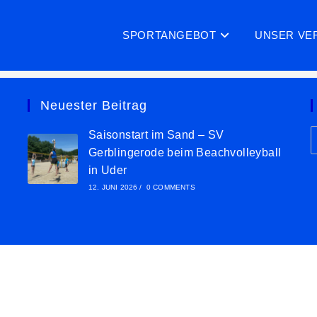
SPORTANGEBOT
UNSER VE
Neuester Beitrag
Saisonstart im Sand – SV
Gerblingerode beim Beachvolleyball
in Uder
12. JUNI 2026
/
0 COMMENTS